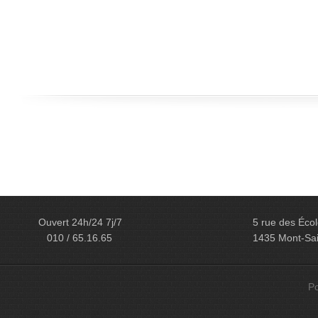
Ouvert 24h/24 7j/7
5 rue des Éco
010 / 65.16.65
1435 Mont-Sai
Po